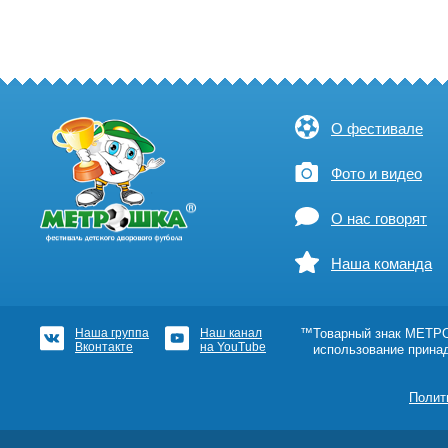
О фестивале
Фото и видео
О нас говорят
Наша команда
Наша группа
Наш канал
™Товарный знак МЕТРОШ
Вконтакте
на YouTube
использование прина
Полит