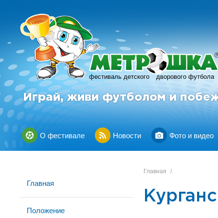
фестиваль детского
дворового футбола
Играй, живи футболом и побе
О фестивале
Новости
Фото и видео
Главная
/
Главная
Курганс
Положение