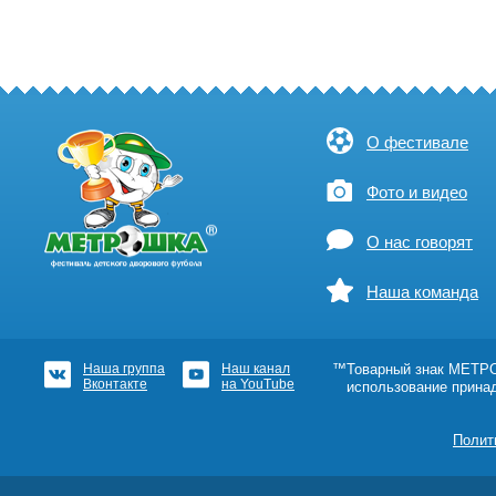
О фестивале
Фото и видео
О нас говорят
Наша команда
Наша группа
Наш канал
™Товарный знак МЕТРОШ
Вконтакте
на YouTube
использование прина
Полит