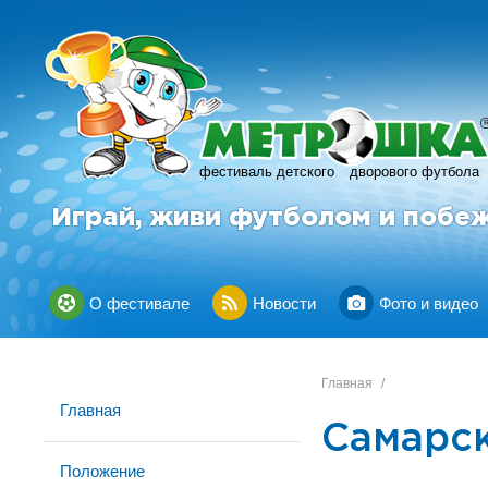
фестиваль детского
дворового футбола
Играй, живи футболом и побе
О фестивале
Новости
Фото и видео
Главная
/
Главная
Самарск
Положение