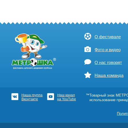
О фестивале
Фото и видео
О нас говорят
Наша команда
Наша группа
Наш канал
™Товарный знак МЕТРОШ
Вконтакте
на YouTube
использование прина
Полит