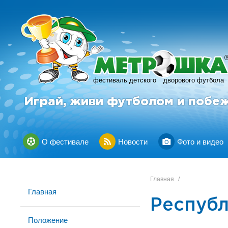
фестиваль детского
дворового футбола
Играй, живи футболом и побе
О фестивале
Новости
Фото и видео
Главная
/
Главная
Республ
Положение