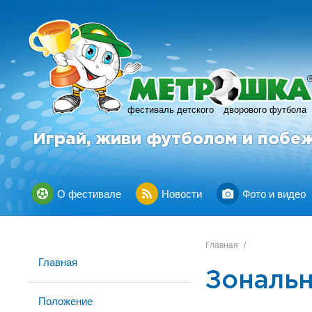
фестиваль детского
дворового футбола
Играй, живи футболом и побе
О фестивале
Новости
Фото и видео
Главная
/
Главная
Зональ
Положение