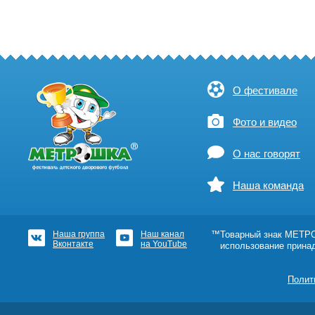
О фестивале
Фото и видео
О нас говорят
Наша команда
Наша группа
Наш канал
™Товарный знак МЕТРОШ
Вконтакте
на YouTube
использование прина
Полит