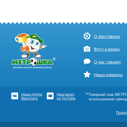
О фестивале
Фото и видео
О нас говорят
Наша команда
Наша группа
Наш канал
™Товарный знак МЕТРОШ
Вконтакте
на YouTube
использование прина
Полит