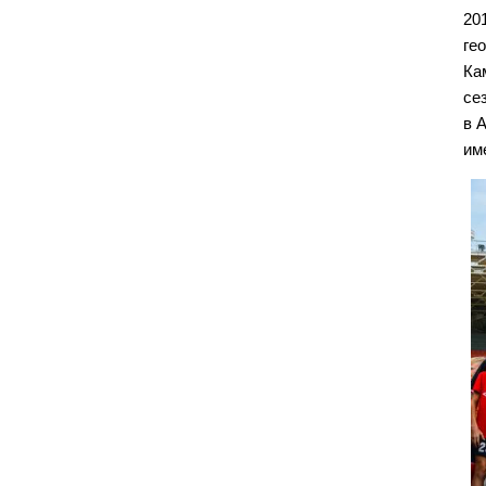
20
ге
Ка
се
в 
им