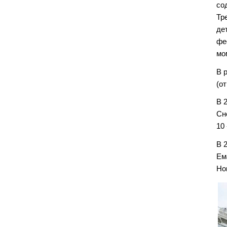
со
Тр
де
фе
мо
В 
(о
В 
Сн
10
В 
Ем
Но