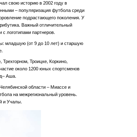
ал свою историю в 2002 году в
менными – популяризация футбола среди
доровление подрастающего поколения. У
трибутика. Важный отличительный
и с логотипами партнеров.
ы: младшую (от 9 до 10 лет) и старшую
е.
, Трехгорном, Троицке, Коркино,
участие около 1200 юных спортсменов
од– Аша.
Челябинской области – Миассе и
утбола на межрегиональный уровень.
й и Учалы.