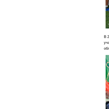
В 
уч
об