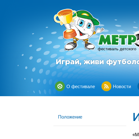
фестиваль детского
Играй, живи футбол
О фестивале
Новости
Положение
«М