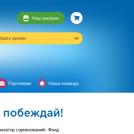
Наш магазин
рать регион
Партнерам
Наша команда
 побеждай!
изатор соревнований– Фонд