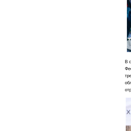
В 
Фе
тр
об
от