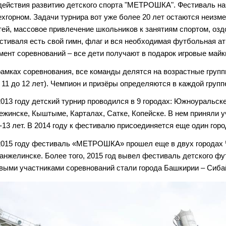
действия развитию детского спорта "МЕТРОШКА". Фестиваль нач
ехгорном. З
адачи турнира вот уже более 20 лет остаются неиз
тей, массовое привлечение школьников к занятиям спортом, оз
стиваля есть свой гимн, флаг и вся необходимая футбольная а
мент соревнований – все дети получают в подарок игровые майк
рамках соревнования, все команды делятся на возрастные групп
т 11 до 12 лет). Чемпион и призёры определяются в каждой групп
2013 году детский турнир проводился в 9 городах: Южноуральске
ежинске, Кыштыме, Карталах, Сатке, Копейске. В нем приняли 
 -13 лет. В 2014 году к фестивалю присоединяется еще один гор
2015 году фестиваль «МЕТРОШКА» прошел еще в двух городах 
анжелинске. Более того, 2015 год вывел фестиваль детского ф
выми участниками соревнований стали города Башкирии – Сиба