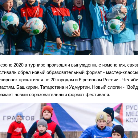
сезоне 2020 в турнире произошли вынужденные изменения, связ
стиваль обрел новый образовательный формат - мастер-класс
енировок прокатился по 20 городам и 6 регионам России - Челяб
ластям, Башкирии, Татарстана и Удмуртии. Новый слоган - "Войд
ражает новый образовательный формат фестиваля.