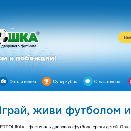
R
Выб
дворового футбола
ом и побеждай!
Фото и видео
Суперкубок
О нас говорят
Играй, живи футболом и
ЕТРОШКА» – фестиваль дворового футбола среди детей. Орган