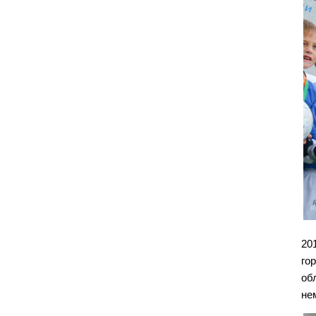
20
го
об
не