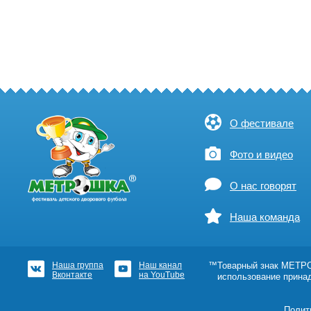
О фестивале
Фото и видео
О нас говорят
Наша команда
Наша группа
Наш канал
™Товарный знак МЕТРОШ
Вконтакте
на YouTube
использование прина
Полит