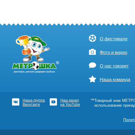
О фестивале
Фото и видео
О нас говорят
Наша команда
Наша группа
Наш канал
™Товарный знак МЕТРОШ
Вконтакте
на YouTube
использование прина
Полит