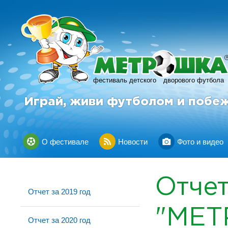
фестиваль детского
дворового футбола
Играй, живи футболом и побе
О фестивале
Новости
Фото и видео
Отче
Отчет за 2019 год
"МЕ
Отчет за 2020 год