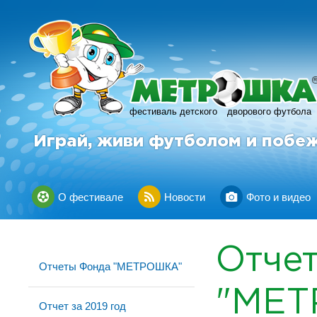
фестиваль детского
дворового футбола
Играй, живи футболом и побе
О фестивале
Новости
Фото и видео
Отче
Отчеты Фонда "МЕТРОШКА"
"МЕ
Отчет за 2019 год