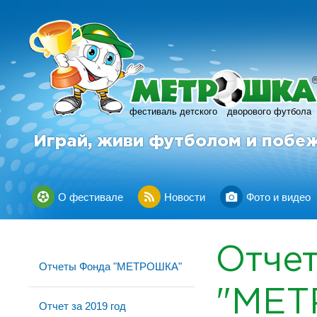
фестиваль детского
дворового футбола
Играй, живи футболом и побе
О фестивале
Новости
Фото и видео
Отче
Отчеты Фонда "МЕТРОШКА"
"МЕ
Отчет за 2019 год