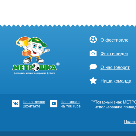
О фестивале
Фото и видео
О нас говорят
Наша команда
Наша группа
Наш канал
™Товарный знак МЕТРОШ
Вконтакте
на YouTube
использование прина
Полит