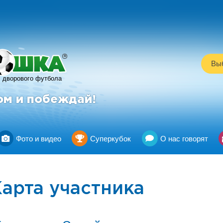
R
Выб
дворового футбола
ом и побеждай!
Фото и видео
Суперкубок
О нас говорят
арта участника