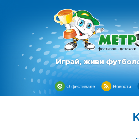
фестиваль детского
Играй, живи футбол
О фестивале
Новости
К