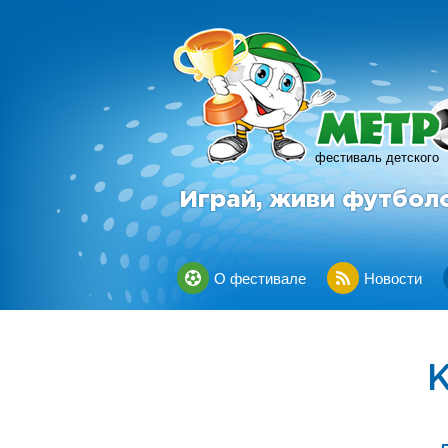
фестиваль детского
Играй, живи футбол
О фестивале
Новости
К