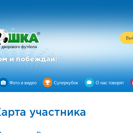
R
Выб
дворового футбола
ом и побеждай!
Фото и видео
Суперкубок
О нас говорят
арта участника