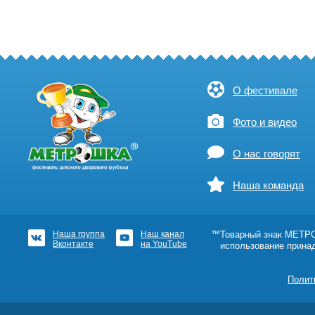
О фестивале
Фото и видео
О нас говорят
Наша команда
Наша группа
Наш канал
™Товарный знак МЕТРОШ
Вконтакте
на YouTube
использование прина
Полит