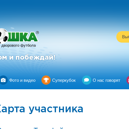
R
Выб
дворового футбола
ом и побеждай!
Фото и видео
Суперкубок
О нас говорят
арта участника