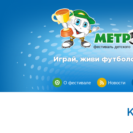
фестиваль детского
Играй, живи футбол
О фестивале
Новости
К