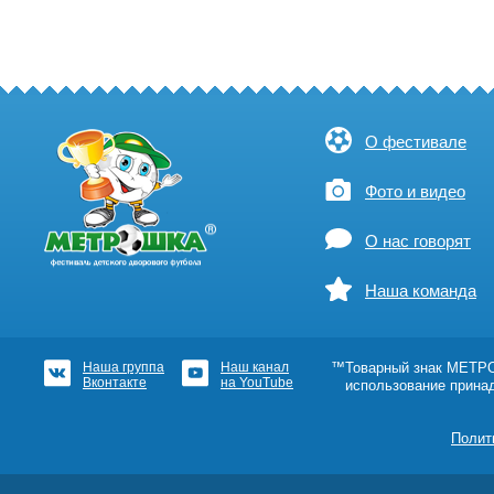
О фестивале
Фото и видео
О нас говорят
Наша команда
Наша группа
Наш канал
™Товарный знак МЕТРОШ
Вконтакте
на YouTube
использование прина
Полит