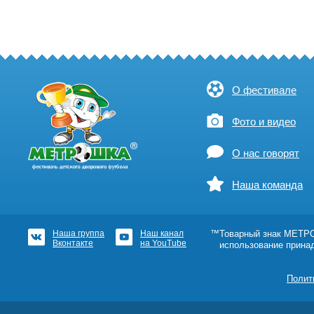
О фестивале
Фото и видео
О нас говорят
Наша команда
Наша группа
Наш канал
™Товарный знак МЕТРОШ
Вконтакте
на YouTube
использование прина
Полит