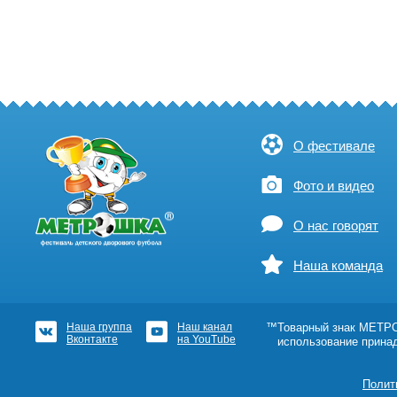
О фестивале
Фото и видео
О нас говорят
Наша команда
Наша группа
Наш канал
™Товарный знак МЕТРОШ
Вконтакте
на YouTube
использование прина
Полит