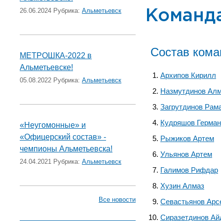
26.06.2024 Рубрика:
Альметьевск
Команд
Состав ком
МЕТРОШКА-2022 в
Альметьевске!
Архипов Кирилл
05.08.2022 Рубрика:
Альметьевск
Назмутдинов Ал
Загрутдинов Рам
Кудряшов Герман
«Неугомонные» и
«Офицерский состав» -
Рыжиков Артем
чемпионы Альметьевска!
Ульянов Артем
24.04.2021 Рубрика:
Альметьевск
Галимов Рифдар
Хузин Алмаз
Все новости
Севастьянов Арс
Сиразетдинов Ай