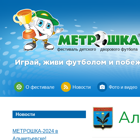
фестиваль детского
дворового футбола
Играй, живи футболом и побе
О фестивале
Новости
Фото и видео
Ал
Новости
МЕТРОШКА-2024 в
Альметьевске!