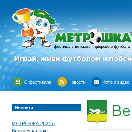
фестиваль детского
дворового футбола
Играй, живи футболом и побе
О фестивале
Новости
Фото и видео
Ве
Новости
МЕТРОШКА-2024 в
Верхнеуральске