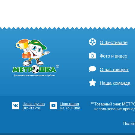
О фестивале
Фото и видео
О нас говорят
Наша команда
Наша группа
Наш канал
™Товарный знак МЕТРОШ
Вконтакте
на YouTube
использование прина
Полит