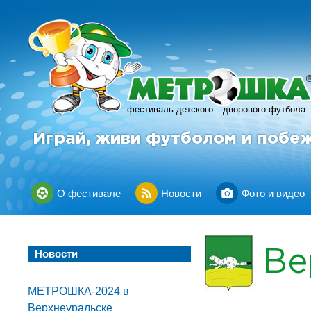
фестиваль детского
дворового футбола
Играй, живи футболом и побе
О фестивале
Новости
Фото и видео
Ве
Новости
МЕТРОШКА-2024 в
Верхнеуральске