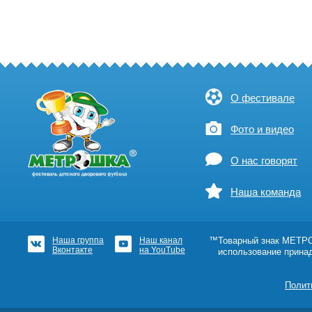
О фестивале
Фото и видео
О нас говорят
Наша команда
Наша группа
Наш канал
™Товарный знак МЕТРОШ
Вконтакте
на YouTube
использование прина
Полит