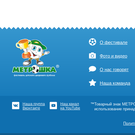
О фестивале
Фото и видео
О нас говорят
Наша команда
Наша группа
Наш канал
™Товарный знак МЕТРОШ
Вконтакте
на YouTube
использование прина
Полит