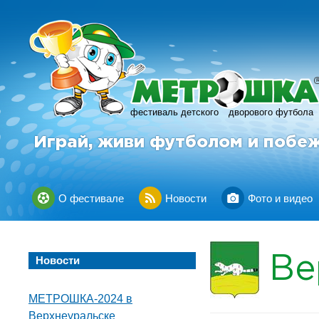
фестиваль детского
дворового футбола
Играй, живи футболом и побе
О фестивале
Новости
Фото и видео
Ве
Новости
МЕТРОШКА-2024 в
Верхнеуральске