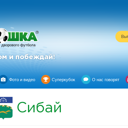
R
Выб
дворового футбола
ом и побеждай!
Фото и видео
Суперкубок
О нас говорят
Сибай