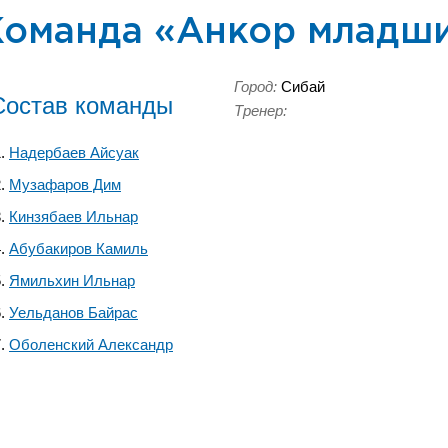
Команда «Анкор младш
Город:
Сибай
Состав команды
Тренер:
Надербаев Айсуак
Музафаров Дим
Кинзябаев Ильнар
Абубакиров Камиль
Ямильхин Ильнар
Уельданов Байрас
Оболенский Александр