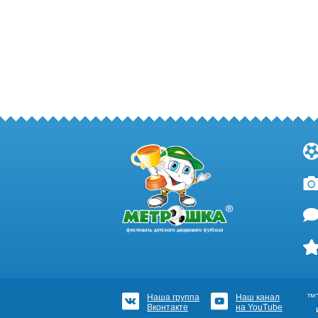
Наша группа
Наш канал
™Т
Вконтакте
на YouTube