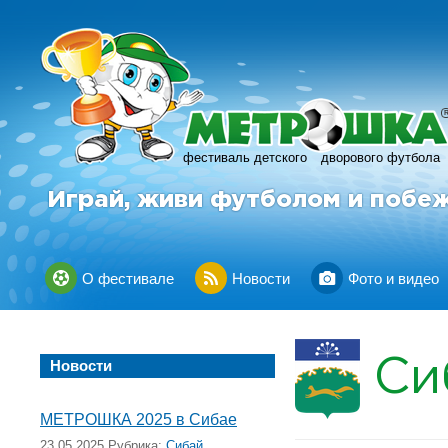
фестиваль детского
дворового футбола
Играй, живи футболом и побе
О фестивале
Новости
Фото и видео
Си
Новости
МЕТРОШКА 2025 в Сибае
23.05.2025 Рубрика:
Сибай