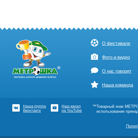
О фестивале
Фото и видео
О нас говорят
Наша команда
Наша группа
Наш канал
™Товарный знак МЕТРОШ
Вконтакте
на YouTube
использование прина
Полит