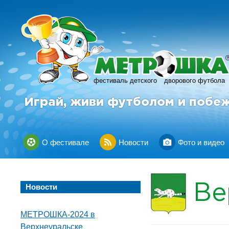
фестиваль детского
дворового футбола
Играй, живи футболом и побе
О фестивале
Новости
Фото и видео
Ве
Новости
МЕТРОШКА-2024 в
Верхнеуральске