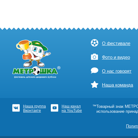
О фестивале
Фото и видео
О нас говорят
Наша команда
Наша группа
Наш канал
™Товарный знак МЕТРОШ
Вконтакте
на YouTube
использование прина
Полит