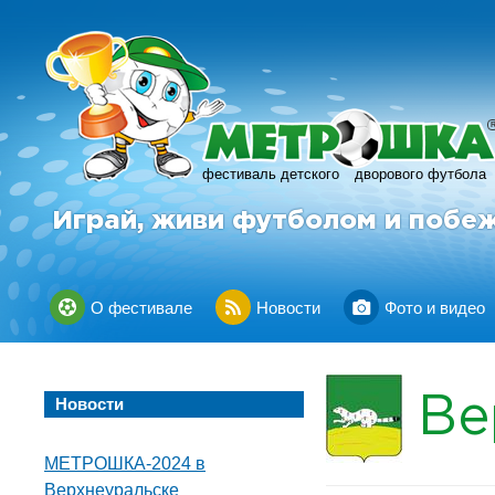
фестиваль детского
дворового футбола
Играй, живи футболом и побе
О фестивале
Новости
Фото и видео
Ве
Новости
МЕТРОШКА-2024 в
Верхнеуральске