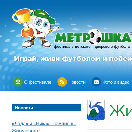
фестиваль детского
дворового футбола
Играй, живи футболом и побе
О фестивале
Новости
Фото и видео
Жи
Новости
«Лада» и «Ника» - чемпионы
Жигулевска !