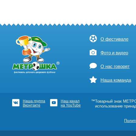
О фестивале
Фото и видео
О нас говорят
Наша команда
Наша группа
Наш канал
™Товарный знак МЕТРОШ
Вконтакте
на YouTube
использование прина
Полит