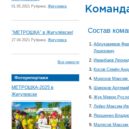
01.05.2021 Рубрика:
Жигулевск
Команд
Состав ком
"МЕТРОШКА" в Жигулёвске!
27.04.2021 Рубрика:
Жигулевск
Абдукаримов Фа
Лазизович
Иманбаев Леонид
Все новости
Косов Семён Анд
Фоторепортажи
Морозов Максим
МЕТРОШКА-2025 в
Широков Артемий
Жигулевске
Жук Мирон Русл
Лейко Максим Ив
Ярошенко Влади
Малясов Максим