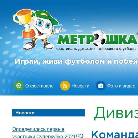
фестиваль детского
дворового футбола
Играй, живи футболом и побе
О фестивале
Новости
Фото и видео
Диви
Новости
Определились первые
Команд
участники Суперкубка-2021! 💥