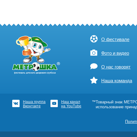
О фестивале
Фото и видео
О нас говорят
Наша команда
Наша группа
Наш канал
™Товарный знак МЕТРОШ
Вконтакте
на YouTube
использование прина
Полит