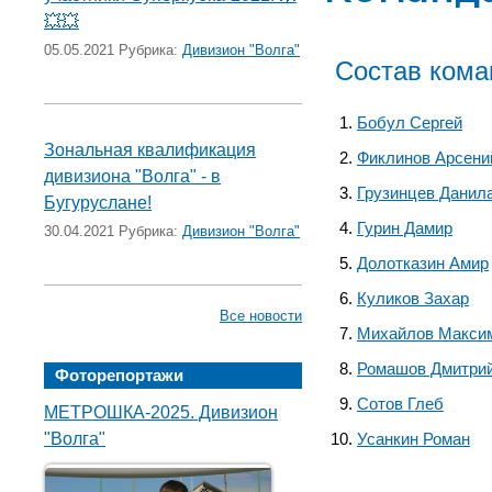
💥💥
05.05.2021 Рубрика:
Дивизион "Волга"
Состав ком
Бобул Сергей
Зональная квалификация
Фиклинов Арсени
дивизиона "Волга" - в
Грузинцев Данил
Бугуруслане!
Гурин Дамир
30.04.2021 Рубрика:
Дивизион "Волга"
Долотказин Амир
Куликов Захар
Все новости
Михайлов Макси
Ромашов Дмитри
Фоторепортажи
Сотов Глеб
МЕТРОШКА-2025. Дивизион
"Волга"
Усанкин Роман