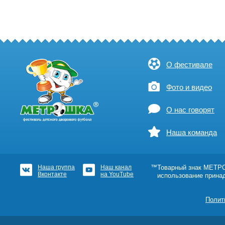
О фестивале
Фото и видео
О нас говорят
Наша команда
Наша группа
Наш канал
™Товарный знак МЕТРОШ
Вконтакте
на YouTube
использование прина
Полит