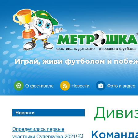
фестиваль детского
дворового футбола
Играй, живи футболом и побе
О фестивале
Новости
Фото и видео
Диви
Новости
Определились первые
Команда
участники Суперкубка-2021! 💥