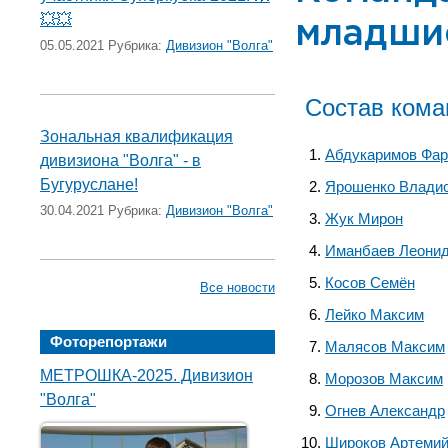
💥💥
младши
05.05.2021 Рубрика:
Дивизион "Волга"
Состав ком
Зональная квалификация
Абдукаримов Фа
дивизиона "Волга" - в
Бугуруслане!
Ярошенко Влади
30.04.2021 Рубрика:
Дивизион "Волга"
Жук Мирон
Иманбаев Леони
Косов Семён
Все новости
Лейко Максим
Фоторепортажи
Малясов Максим
МЕТРОШКА-2025. Дивизион
Морозов Максим
"Волга"
Огнев Александр
Широков Артеми