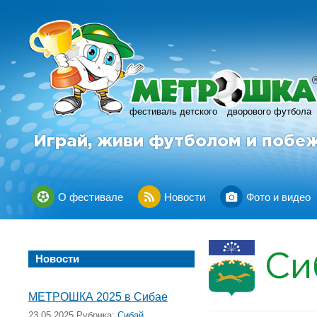
фестиваль детского
дворового футбола
Играй, живи футболом и побе
О фестивале
Новости
Фото и видео
Си
Новости
МЕТРОШКА 2025 в Сибае
23.05.2025 Рубрика:
Сибай