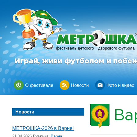
фестиваль детского
дворового футбола
Играй, живи футболом и побе
О фестивале
Новости
Фото и видео
Ва
Новости
МЕТРОШКА-2026 в Варне!
21.04.2026 Рубрика:
Варна