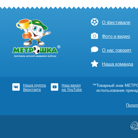
О фестивале
Фото и видео
О нас говорят
Наша команда
Наша группа
Наш канал
™Товарный знак МЕТРОШ
Вконтакте
на YouTube
использование прина
Полит