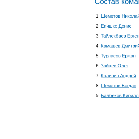
Состав ком
Шеметов Никола
Епишко Денис
Тайлекбаев Ерге
Камашев Дмитри
Турласов Ержан
Зайцев Олег
Калинин Андрей
Шеметов Богдан
Балбеков Кирилл