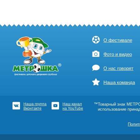
О фестивале
Фото и видео
О нас говорят
Наша команда
Наша группа
Наш канал
™Товарный знак МЕТРОШ
Вконтакте
на YouTube
использование прина
Полит