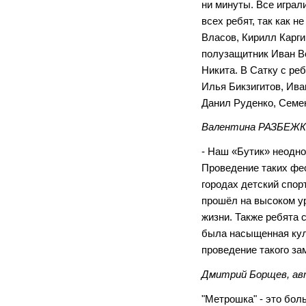
ни минуты. Все играл
всех ребят, так как 
Власов, Кирилл Карг
полузащитник Иван В
Никита. В Сатку с ре
Илья Бикзигитов, Ив
Данил Руденко, Семен
Валентина РАЗБЕЖКИ
- Наш «Бутик» неодно
Проведение таких фес
городах детский спо
прошёл на высоком у
жизни. Также ребята 
была насыщенная куль
проведение такого за
Дмитрий Борщев, ав
"Метрошка" - это бол