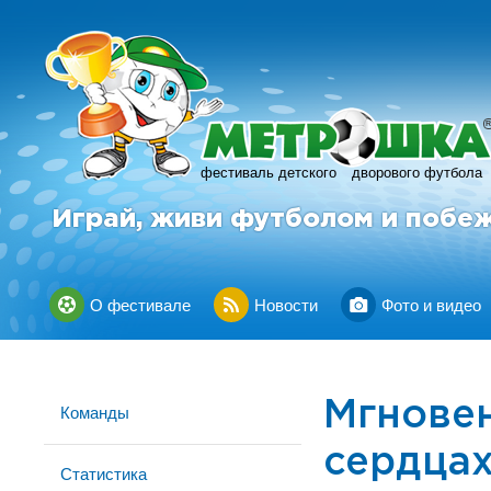
фестиваль детского
дворового футбола
Играй, живи футболом и побе
О фестивале
Новости
Фото и видео
Мгновен
Команды
сердца
Статистика