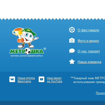
О фестивале
Фото и видео
О нас говорят
Наша команда
Наша группа
Наш канал
™Товарный знак МЕТРОШ
Вконтакте
на YouTube
использование прина
Полит