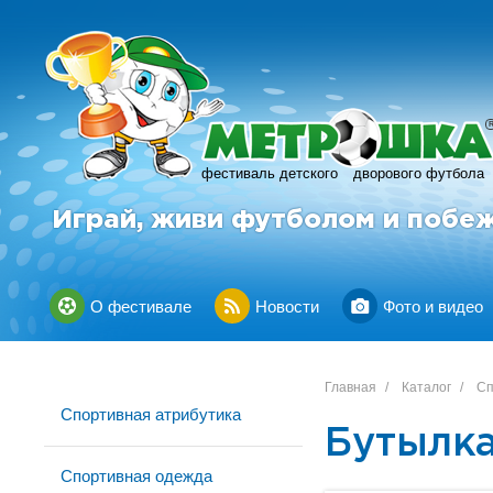
фестиваль детского
дворового футбола
Играй, живи футболом и побе
О фестивале
Новости
Фото и видео
Главная
/
Каталог
/
Сп
Спортивная атрибутика
Бутылка
Спортивная одежда