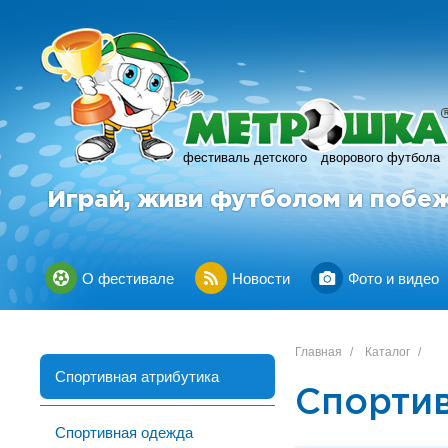
фестиваль детского
дворового футбола
Играй, живи футболом и побе
О фестивале
Новости
Фото и видео
Главная
/
Каталог
/
Спортивная атрибутика
Спортив
Спортивная одежда