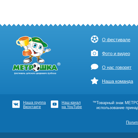
О фестивале
Фото и видео
О нас говорят
Наша команда
Наша группа
Наш канал
™Товарный знак МЕТРОШ
Вконтакте
на YouTube
использование прина
Полит