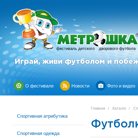
фестиваль детского
дворового футбола
Играй, живи футболом и побе
О фестивале
Новости
Фото и видео
Главная
/
Каталог
/
Сп
Спортивная атрибутика
Футбол
Спортивная одежда