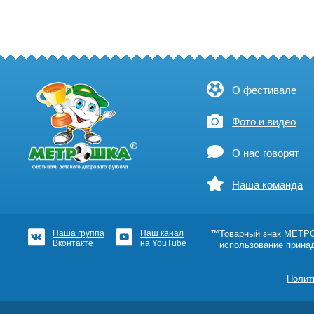
О фестивале
Фото и видео
О нас говорят
Наша команда
Наша группа
Наш канал
™Товарный знак МЕТРОШ
Вконтакте
на YouTube
использование прина
Полит