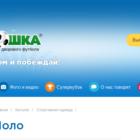
R
Выб
дворового футбола
ом и побеждай!
Фото и видео
Суперкубок
О нас говорят
вная
/
Каталог
/
Спортивная одежда
/
Поло