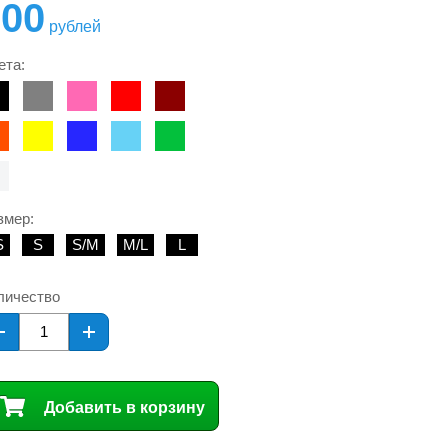
800
рублей
ета:
змер:
S
S
S/M
M/L
L
личество