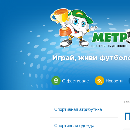
фестиваль детского
Играй, живи футбол
О фестивале
Новости
Гла
Спортивная атрибутика
Спортивная одежда