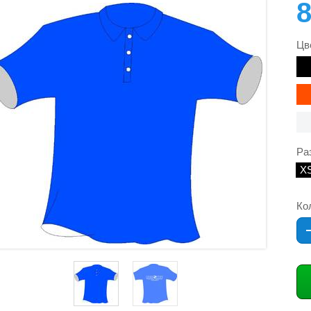
Цв
Ра
X
Ко