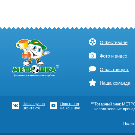
О фестивале
Фото и видео
О нас говорят
Наша команда
Наша группа
Наш канал
™Товарный знак МЕТРОШ
Вконтакте
на YouTube
использование прина
Полит