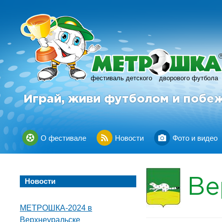
фестиваль детского
дворового футбола
Играй, живи футболом и побе
О фестивале
Новости
Фото и видео
Ве
Новости
МЕТРОШКА-2024 в
Верхнеуральске