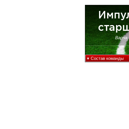
Импу
стар
Варна
▾
Состав команды