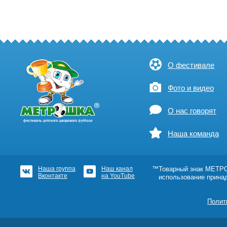
О фестивале
Фото и видео
О нас говорят
Наша команда
Наша группа
Наш канал
™Товарный знак МЕТРОШ
Вконтакте
на YouTube
использование прина
Полит