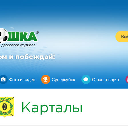
R
Выб
дворового футбола
ом и побеждай!
Фото и видео
Суперкубок
О нас говорят
Карталы