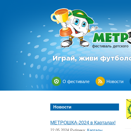
фестиваль детского
Играй, живи футбол
О фестивале
Новости
Новости
МЕТРОШКА-2024 в Карталах!
22.05.2024 Рубрика:
Карталы