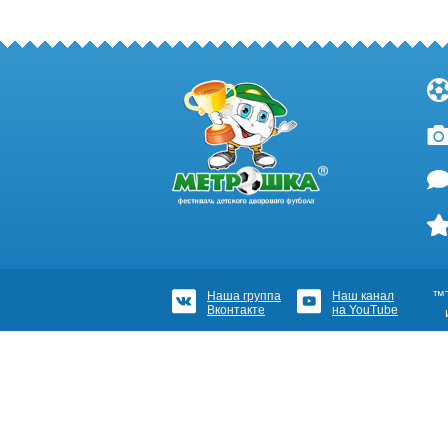
Наша группа
Наш канал
™Т
Вконтакте
на YouTube