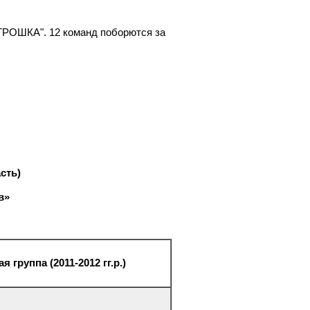
ТРОШКА". 12 команд поборются за
сть)
в»
я группа (2011-2012 гг.р.)