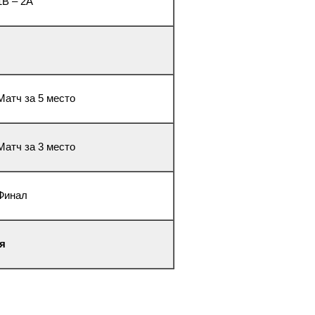
1В – 2А
 Матч за 5 место
 Матч за 3 место
 Финал
я