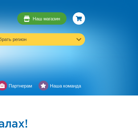
Наш магазин
рать регион
Партнерам
Наша команда
алах!