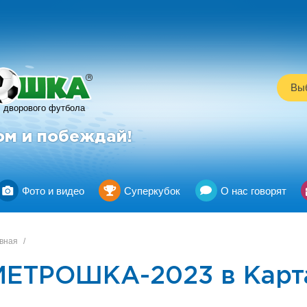
R
Выб
дворового футбола
ом и побеждай!
Фото и видео
Суперкубок
О нас говорят
вная
/
МЕТРОШКА-2023 в Карт