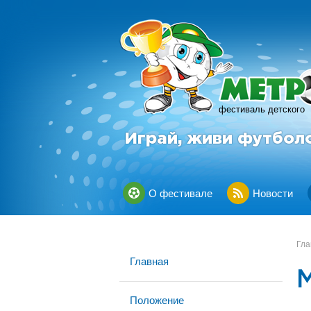
фестиваль детского
Играй, живи футбол
О фестивале
Новости
Гла
Главная
Положение