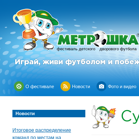
фестиваль детского
дворового футбола
Играй, живи футболом и побе
О фестивале
Новости
Фото и видео
С
Новости
Итоговое распределение
команд по местам на