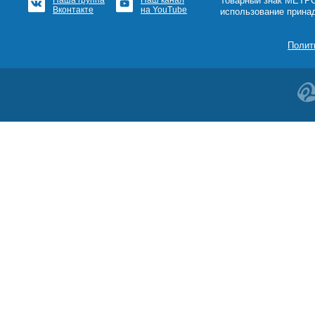
Наша группа
Наш канал
™Товарный знак МЕТРОШ
Вконтакте
на YouTube
использование прина
Полит