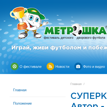
фестиваль детского
дворового футбола
Играй, живи футболом и побе
О фестивале
Новости
Фото и видео
Главная
/
Главная
СУПЕРКУ
Положение
Автор -