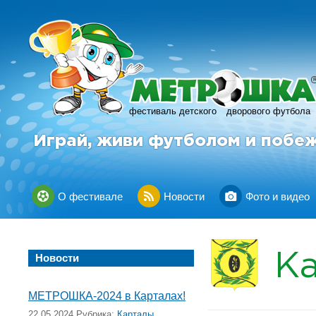
фестиваль детского
дворового футбола
Играй, живи футболом и побе
О фестивале
Новости
Фото и видео
К
Новости
МЕТРОШКА-2024 в Карталах!
22.05.2024 Рубрика:
Карталы