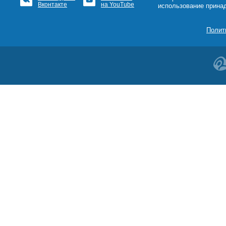
Вконтакте
на YouTube
использование прина
Полит