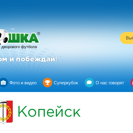
R
Выб
дворового футбола
ом и побеждай!
Фото и видео
Суперкубок
О нас говорят
Копейск