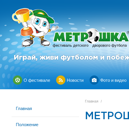
фестиваль детского
дворового футбола
Играй, живи футболом и побе
О фестивале
Новости
Фото и видео
Главная
/
Главная
МЕТРОШ
Положение