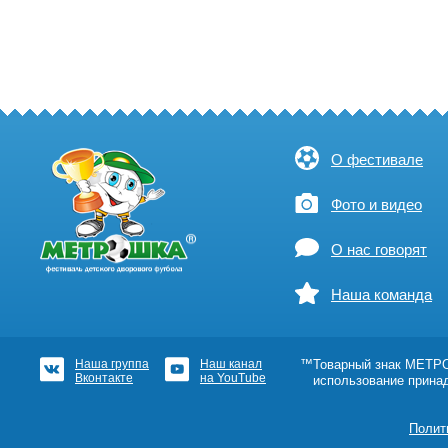
О фестивале
Фото и видео
О нас говорят
Наша команда
Наша группа
Наш канал
™Товарный знак МЕТРОШ
Вконтакте
на YouTube
использование прина
Полит