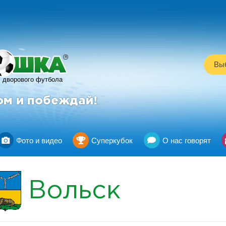
R
Выб
дворового футбола
ом и побеждай!
Фото и видео
Суперкубок
О нас говорят
Вольск