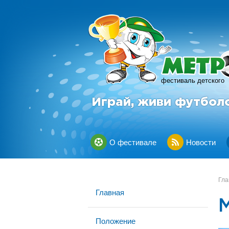
фестиваль детского
Играй, живи футбол
О фестивале
Новости
Гла
Главная
Положение