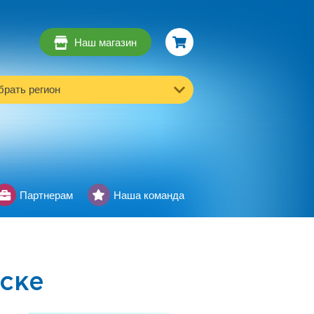
Наш магазин
рать регион
Партнерам
Наша команда
ске