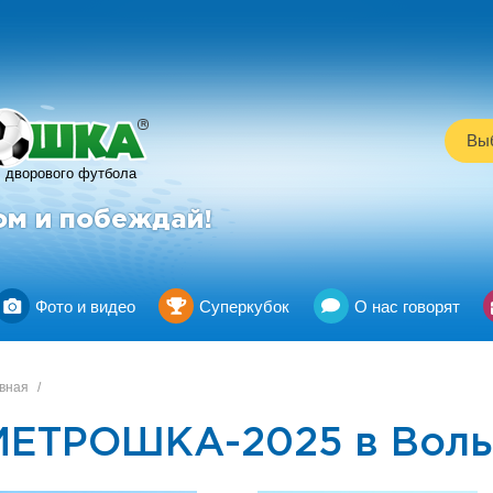
R
Выб
дворового футбола
ом и побеждай!
Фото и видео
Суперкубок
О нас говорят
вная
/
МЕТРОШКА-2025 в Воль