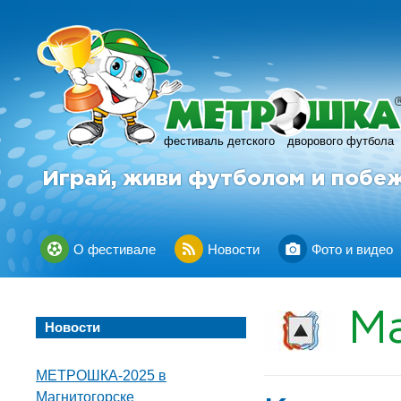
фестиваль детского
дворового футбола
Играй, живи футболом и побе
О фестивале
Новости
Фото и видео
М
Новости
МЕТРОШКА-2025 в
Магнитогорске