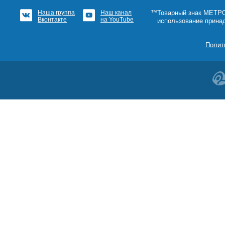
Наша группа
Наш канал
™Товарный знак МЕТРОШ
Вконтакте
на YouTube
использование прина
Полит