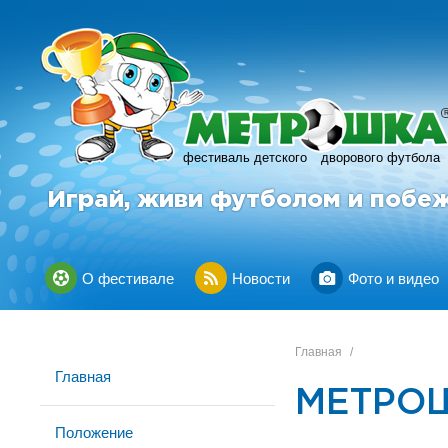
фестиваль детского
дворового футбола
Играй, живи футболом и побе
О фестивале
Новости
Фото и видео
Главная
/
Главная
МЕТРОШ
Положение