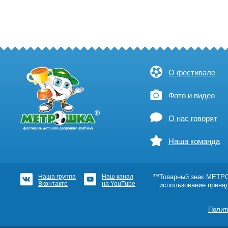
О фестивале
Фото и видео
О нас говорят
Наша команда
Наша группа
Наш канал
™Товарный знак МЕТРОШ
Вконтакте
на YouTube
использование прина
Полит