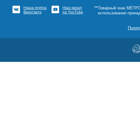
Наша группа
Наш канал
™Товарный знак МЕТРОШ
Вконтакте
на YouTube
использование прина
Полит