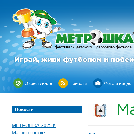
фестиваль детского
дворового футбола
Играй, живи футболом и побе
О фестивале
Новости
Фото и видео
М
Новости
МЕТРОШКА-2025 в
Магнитогорске