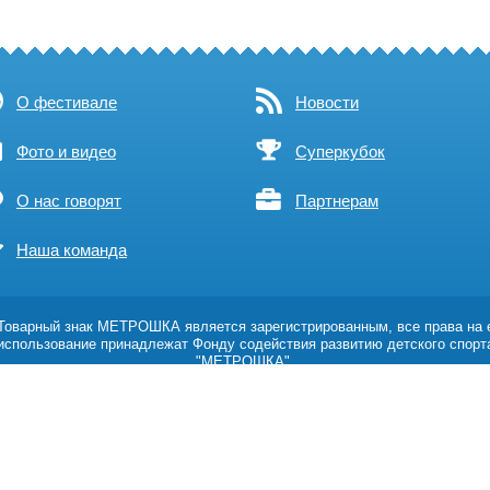
О фестивале
Новости
Фото и видео
Суперкубок
О нас говорят
Партнерам
Наша команда
оварный знак МЕТРОШКА является зарегистрированным, все права на 
использование принадлежат Фонду содействия развитию детского спорт
"МЕТРОШКА".
Возрастное ограничение 0+
Политика обработки персональных данных