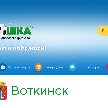
R
Выб
дворового футбола
ом и побеждай!
Фото и видео
Суперкубок
О нас говорят
Воткинск