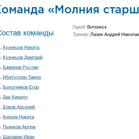
Команда «Молния стар
Город:
Воткинск
Состав команды
Тренер:
Лазин Андрей Никола
Кузнецов Никита
Кузнецов Дмитрий
Баженов Руслан
Ибатуллин Тимур
Болотников Егор
Дик Кирилл
Боков Арсений
Князев Никита
Пьянков Артем
Шалавин Иван