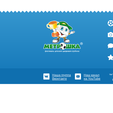
Наша группа
Наш канал
™Т
Вконтакте
на YouTube