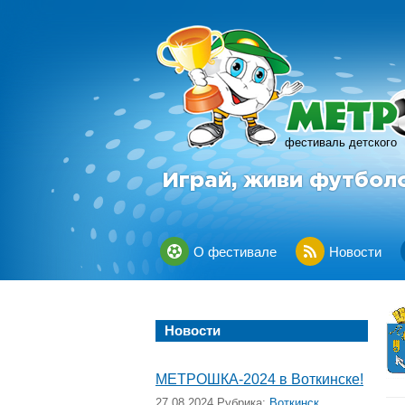
фестиваль детского
Играй, живи футбол
О фестивале
Новости
Новости
МЕТРОШКА-2024 в Воткинске!
27.08.2024 Рубрика:
Воткинск